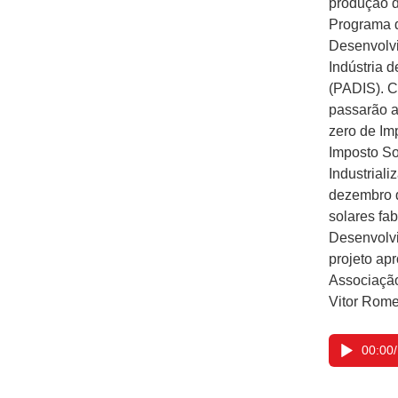
produção d
Programa 
Desenvolv
Indústria 
(PADIS). C
passarão a
zero de Im
Imposto So
Industriali
dezembro d
solares fa
Desenvolvi
projeto ap
Associação
Vitor Rome
00:00
/