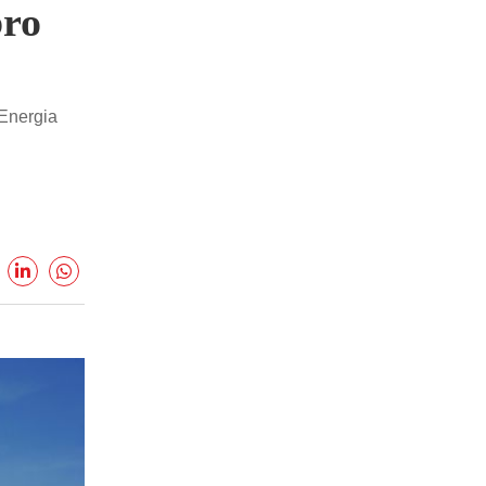
bro
 Energia