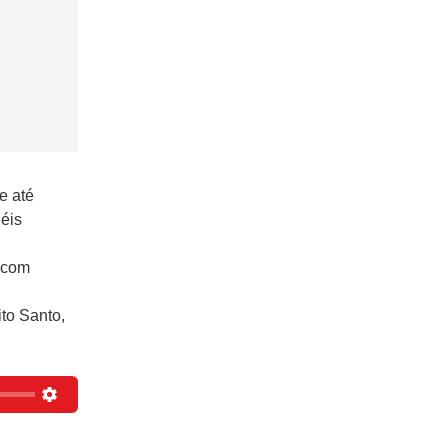
le até
éis
 com
to Santo,