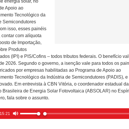
e energia solar, no
de Apoio ao
imento Tecnológico da
de Semicondutores
om isso, esses painéis
 contar com alíquota
posto de Importação,
bre Produtos
zados (IPI) e PIS/Cofins – todos tributos federais. O benefício va
e 2026. Segundo o governo, a isenção vale para todos os pain
bricados por empresas habilitadas ao Programa de Apoio ao
mento Tecnológico da Indústria de Semicondutores (PADIS), e
rovado. Em entrevista à CBN Vitória, o coordenador estadual da
 Brasileira de Energia Solar Fotovoltaica (ABSOLAR) no Espíri
ro, fala sobre o assunto.
15:21