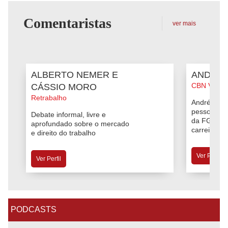
Comentaristas
ver mais
ALBERTO NEMER E
ANDRÉA
CBN Vida P
CÁSSIO MORO
Retrabalho
Andréa Sal
pessoas e 
Debate informal, livre e
da FGV, tr
aprofundado sobre o mercado
carreira e v
e direito do trabalho
Ver Perfil
Ver Perfil
PODCASTS