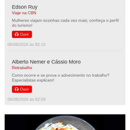
Edson Ruy
Viaje na CBN
Mulheres viajam sozinhas cada vez mais; conheça o perfil
do turismo!
Ouvir
06/08/2026 às 02:10
Alberto Nemer e Cássio Moro
Retrabalho
Como ocorre e se prova o adoecimento no trabalho?
Especialistas explicam!
Ouvir
06/08/2026 às 02:09
Segurança em Foco
Segurança em Foco
Educação digital passa ser conteúdo obrigatório nas