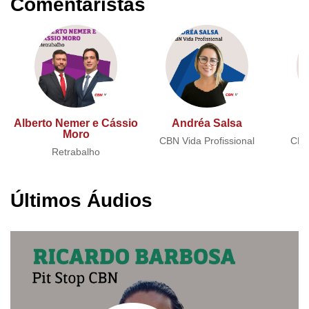
Comentaristas
Alberto Nemer e Cássio
Andréa Salsa
A
Moro
CBN Vida Profissional
CBN 
Retrabalho
Últimos Áudios