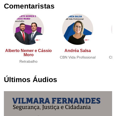
Comentaristas
Alberto Nemer e Cássio
Andréa Salsa
A
Moro
CBN Vida Profissional
CBN 
Retrabalho
Últimos Áudios