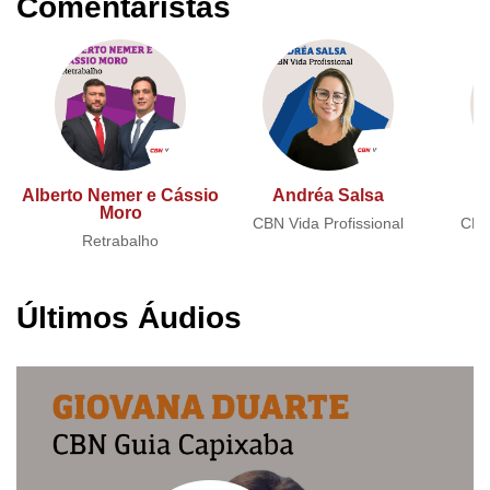
Comentaristas
Alberto Nemer e Cássio
Andréa Salsa
A
Moro
CBN Vida Profissional
CBN 
Retrabalho
Últimos Áudios