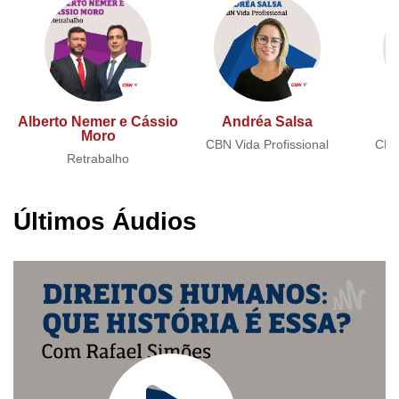
Alberto Nemer e Cássio
Andréa Salsa
A
Moro
CBN Vida Profissional
CBN 
Retrabalho
Últimos Áudios