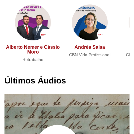
Alberto Nemer e Cássio
Andréa Salsa
A
Moro
CBN Vida Profissional
CBN 
Retrabalho
Últimos Áudios