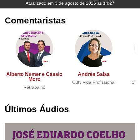
Atualizado em 3 de agosto de 2026 às 14:27
Comentaristas
Alberto Nemer e Cássio
Andréa Salsa
A
Moro
CBN Vida Profissional
CBN 
Retrabalho
Últimos Áudios