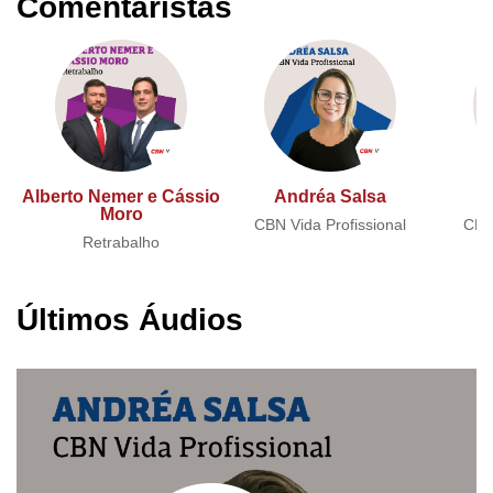
Comentaristas
Alberto Nemer e Cássio
Andréa Salsa
A
Moro
CBN Vida Profissional
CBN 
Retrabalho
Últimos Áudios