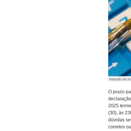
imposto de ren
O prazo pa
declaraçã
2025 termi
(30), às 2
dúvidas se
corretos o