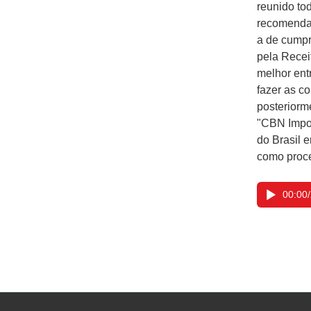
reunido to
recomendaç
a de cumpr
pela Recei
melhor ent
fazer as c
posteriorm
"CBN Impos
do Brasil 
como proce
00:00
/