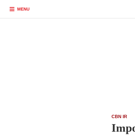
MENU
CBN IR
Impo