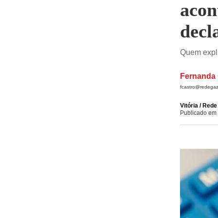
acon
decl
Quem expli
Fernanda 
fcastro@redegaz
Vitória / Red
Publicado em