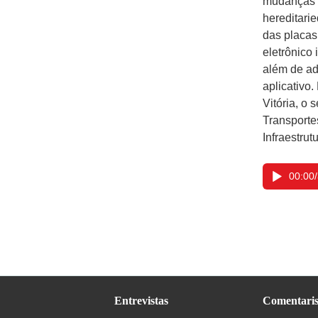
mudanças e
hereditari
das placas
eletrônico 
além de ad
aplicativo
Vitória, o 
Transportes
Infraestru
00:00
/
Entrevistas
Comentaris