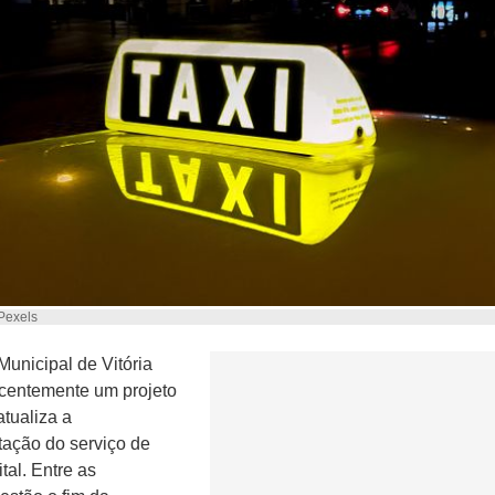
 Pexels
unicipal de Vitória
centemente um projeto
atualiza a
ação do serviço de
ital. Entre as