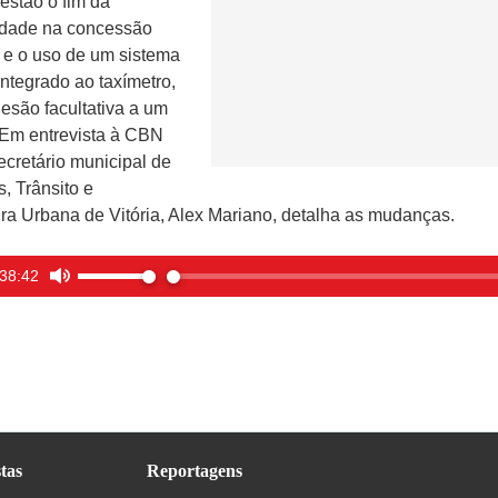
stão o fim da
edade na concessão
 e o uso de um sistema
integrado ao taxímetro,
esão facultativa a um
. Em entrevista à CBN
secretário municipal de
, Trânsito e
tura Urbana de Vitória, Alex Mariano, detalha as mudanças.
38:42
tas
Reportagens