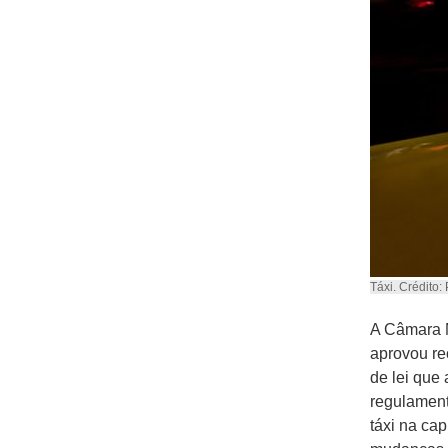
Táxi. Crédito:
A Câmara M
aprovou re
de lei que 
regulament
táxi na cap