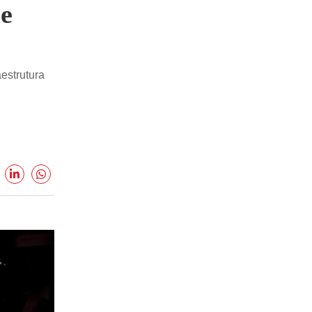
ue
aestrutura