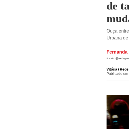
de t
mud
Ouça entrev
Urbana de 
Fernanda 
fcastro@redegaz
Vitória / Red
Publicado em