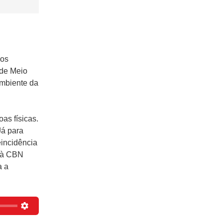
los
 de Meio
mbiente da
as físicas.
Já para
eincidência
a à CBN
a a