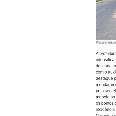
Placa anuncia
A prefeitur
intensific
descarte ir
com o auxí
destaque p
monitorame
pela secre
mapeia as 
os pontos 
incidência
Carapina 