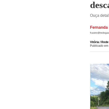
desc
Ouça detal
Fernanda 
fcastro@redegaz
Vitória / Red
Publicado em