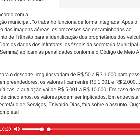
acordo com a
ção municipal, "o trabalho funciona de forma integrada. Após o
o das imagens aéreas, os processos são encaminhados ao
to de Trânsito para a identificação dos proprietários dos veícu
Com os dados dos infratores, os fiscais da secretaria Municipal
(Semma) aplicam as penalidades conforme o Código de Meio A
para o descarte irregular variam de R$ 50 a R$ 1.000 para pesso
empreendedores, os valores ficam entre R$ 1.001 e R$ 2.000. 
rídicas, a autuação vai de R$ 5.001 a R$ 10.000. Em caso de r
 de cinco anos, os valores podem ser triplicados. Em entrevist
secretário de Serviços, Enivaldo Dias, fala sobre o assunto. Ouç
ompleta!
10:20